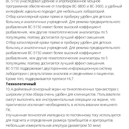
BC-5150 унаследовал удобное и апробированное мощное
программное обеспечение от платформ BC-6800 и BC-3600, а удобный
интерфейс идеально подходит для небольших лабораторий.
Отбор капиллярной крови прямо в пробирку удобен для детских
больниц и аналогичных учреждений. Для режима предварительного
разбавления BC-5150 имеет более высокий коэффициент
разбавления, чем другие гематологические анализаторы по 5
популяциям, поэтому достигается лучший эффект смешения.
Отбор капиллярной крови прямо в пробирку удобен для детских
больниц и аналогичных учреждений. Для режима предварительного
разбавления BC-5150 имеет более высокий коэффициент
разбавления, чем другие гематологические анализаторы по 5
популяциям, поэтому достигается лучший эффект смешения.
BC-5150 поддерживает двустороннюю информационную систему
лаборатории с результатами анализов и сведениями о пациентах.
Кроме того, поддерживается протокол HL7.
Технологичный
10,4-дюймовый сенсорный экран на тонкопленочных транзисторах с
широким углом обзора очень удобен для клиницистов. Пользователи
смогут выполнять все инструментальные операции на экране, что
практически исключает необходимость в использовании внешнего
ПК.
Улучшенная технология импеданса по постоянному току используется
для подсчета и определения размера тромбоцитов и эритроцитов.
Небольшая измерительная апертура (диаметром 50 мкм)