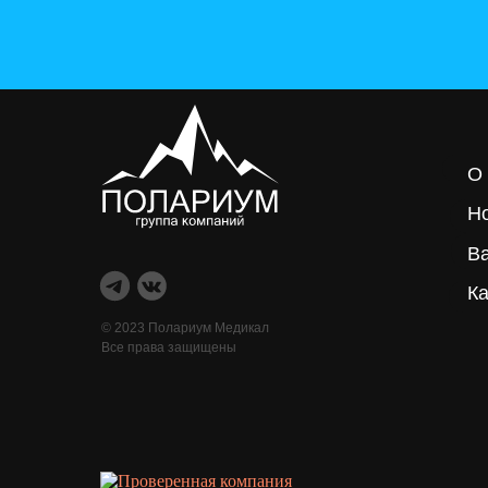
О
Н
В
Ка
© 2023 Полариум Медикал
Все права защищены