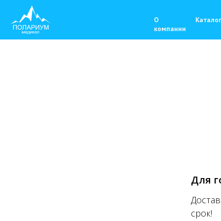
О
Каталог
Серти
компании
Для г
Достав
срок!