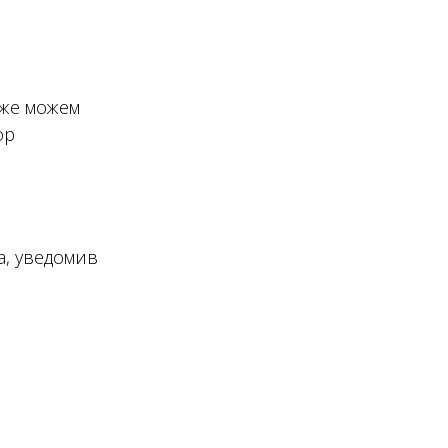
кже можем
ор
а, уведомив