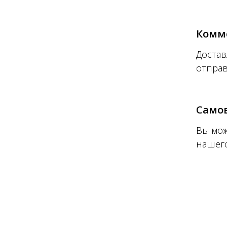
Комм
Достав
отпра
Само
Вы мож
нашего