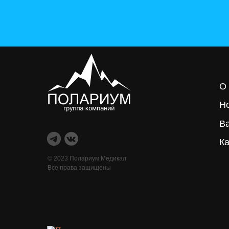
О
Н
В
Ка
© 2023 Полариум Медикал
Все права защищены