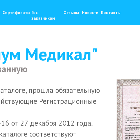
+
фикаты
Гос.
Отзывы
Новости
Контакты
9
zaka
заказчикам
иум Медикал"
ванную
каталоге, прошла обязательную
ействующие Регистрационные
6 от 27 декабря 2012 года.
 каталоге соответствуют