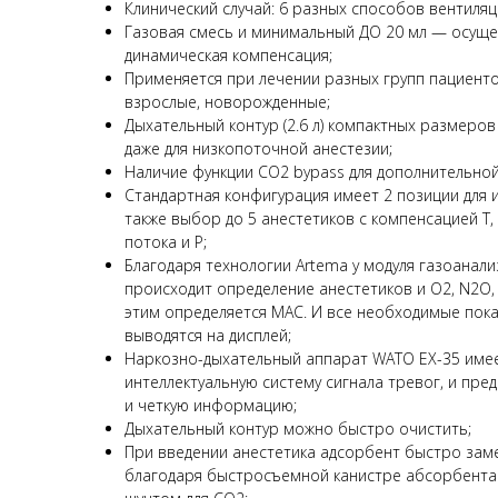
Клинический случай: 6 разных способов вентиляц
Газовая смесь и минимальный ДО 20 мл — осуще
динамическая компенсация;
Применяется при лечении разных групп пациенто
взрослые, новорожденные;
Дыхательный контур (2.6 л) компактных размеров
даже для низкопоточной анестезии;
Наличие функции CO2 bypass для дополнительной
Стандартная конфигурация имеет 2 позиции для 
также выбор до 5 анестетиков с компенсацией T,
потока и P;
Благодаря технологии Artema у модуля газоанали
происходит определение анестетиков и О2, N2O,
этим определяется MAC. И все необходимые пок
выводятся на дисплей;
Наркозно-дыхательный аппарат WATO EX-35 име
интеллектуальную систему сигнала тревог, и пре
и четкую информацию;
Дыхательный контур можно быстро очистить;
При введении анестетика адсорбент быстро зам
благодаря быстросъемной канистре абсорбента