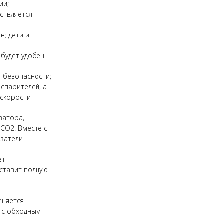
ии;
ствляется
в; дети и
 будет удобен
 безопасности;
испарителей, а
 скорости
затора,
 CO2. Вместе с
азатели
ет
дставит полную
еняется
 с обходным