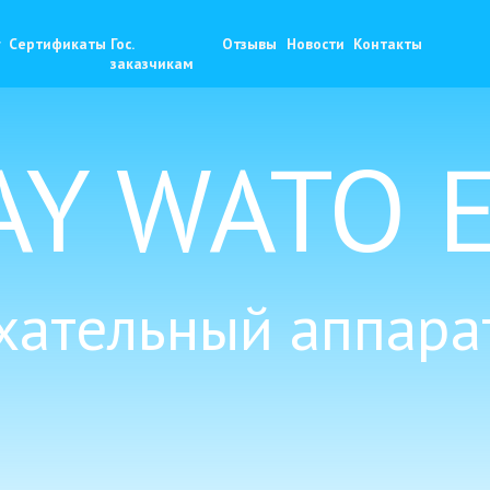
+
фикаты
Гос.
Отзывы
Новости
Контакты
9
zaka
заказчикам
Y WATO E
хательный аппара