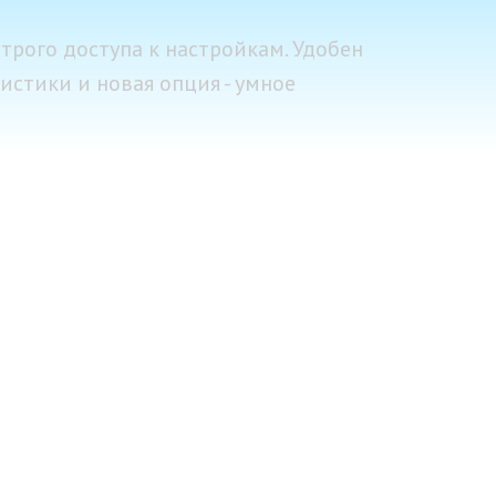
трого доступа к настройкам. Удобен
стики и новая опция - умное