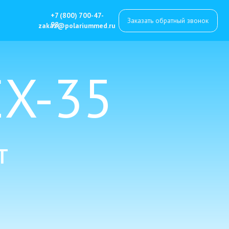
7 (800) 700-47-
Заказать обратный звонок
8
z@polariummed.ru
X-35
т