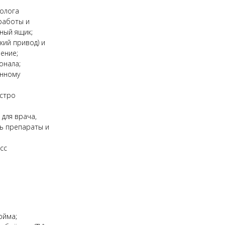
иолога
работы и
ный ящик;
кий привод) и
ение;
онала;
енному
ыстро
для врача,
ь препараты и
сс
юйма;