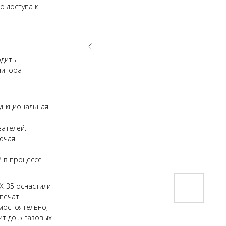
о доступа к
одить
нитора
ункциональная
ателей.
лючая
й в процессе
X-35 оснастили
печат
мостоятельно,
т до 5 газовых