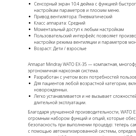
Сенсорный экран 10.4 дюйма с функцией быстрог
настройкам параметров и плоским меню.
Привод вентилятора: Пневматический
Класс аппарата: Средний
Моментальный доступ к любым настройкам
Пользовательский интерфейс позволяет произв
настройки режима вентиляции и параметров мо
Возраст: Дети / взрослые
Аппарат Mindray WATO EX-35 — компактная, многоф
эргономичная наркозная система.
Разработан с учетом всех потребностей пользов
Для пациентов любой возрастной категории, вк
новорожденных.
Легко устанавливается и не вызывает сложносте
длительной эксплуатации.
Благодаря улучшенной производительности, WATO E
огромным набором функций и опций, которые обес
безопасность при выполнении процедур: теперь са
с помощью автоматизированной системы, определи