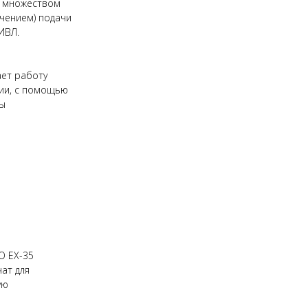
с множеством
чением) подачи
ИВЛ.
ает работу
ции, с помощью
ты
O EX-35
ат для
ую