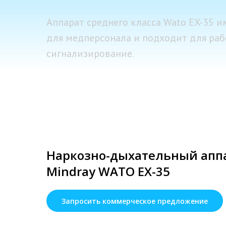
Аппарат среднего класса Wato EX-35 
для медперсонала и подходит для раб
сигнализирование.
Наркозно-дыхательный апп
Mindray WATO EX-35
Запросить коммерческое предложение