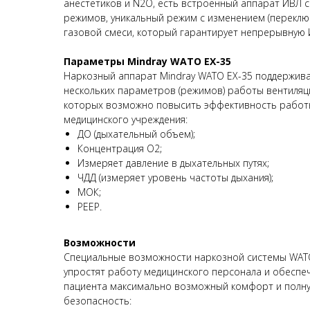
анестетиков и N2O, есть встроенный аппарат ИВЛ 
режимов, уникальный режим с изменением (переклю
газовой смеси, который гарантирует непрерывную 
Параметры Mindray WATO EX-35
Наркозный аппарат Mindray WATO EX-35 поддержив
нескольких параметров (режимов) работы вентиля
которых возможно повысить эффективность рабо
медицинского учреждения:
ДО (дыхательный объем);
Концентрация О2;
Измеряет давление в дыхательных путях;
ЧДД (измеряет уровень частоты дыхания);
МОК;
PEEP.
Возможности
Специальные возможности наркозной системы WAT
упростят работу медицинского персонала и обеспеч
пациента максимально возможный комфорт и полн
безопасность: