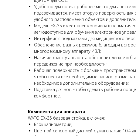
шунтом для CO2;
Удобство для врача: рабочее место для анестез
подсвечивается, имеет вторую поверхность для 
удобного расположения объектов и дополнитель
Модель EX-35 имеет пневмопривод (пневматичес
легкодоступное для обучения электронное управл
Интерфейс с подсказками для медицинского перс
Обеспечение разных режимов благодаря встро
многорежимному аппарату ИВЛ;
Наличие колес у аппарата обеспечит легкое и б
передвижение при необходимости;
Рабочая поверхность с большим пространством 
чтобы вести все необходимые записи, размещат
необходимое дополнительное оборудование;
Подставка для ног, чтобы сделать рабочий проце
комфортнее.
Комплектация аппарата
WATO EX-35 базовая стойка, включая:
Блок капнометрии;
Цветной сенсорный дисплей с диагональю 10.4 д