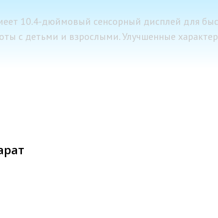
имеет 10.4-дюймовый сенсорный дисплей для быс
оты с детьми и взрослыми. Улучшенные характери
арат