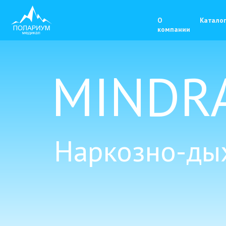
О
Каталог
Серти
компании
MINDRA
Наркозно-ды