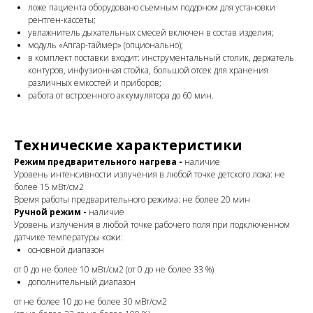
ложе пациента оборудовано съемным поддоном для установки
рентген-кассеты;
увлажнитель дыхательных смесей включен в состав изделия;
модуль «Апгар-таймер» (опционально);
в комплект поставки входит: инструментальный столик, держатель
контуров, инфузионная стойка, большой отсек для хранения
различных емкостей и приборов;
работа от встроенного аккумулятора до 60 мин.
Технические характеристики
Режим предварительного нагрева -
наличие
Уровень интенсивности излучения в любой точке детского ложа: не
более 15 мВт/см2
Время работы предварительного режима: не более 20 мин
Ручной режим -
наличие
Уровень излучения в любой точке рабочего поля при подключенном
датчике температуры кожи:
основной диапазон
от 0 до не более 10 мВт/см2 (от 0 до не более 33 %)
дополнительный диапазон
от не более 10 до не более 30 мВт/см2