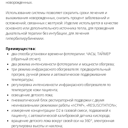
новорожденных.
Использование системы позволяет сократить сроки лечения и
выхаживания новорожденных, снизить процент заболеваний и
осложнений, связанных с желтухой. Изделие используется в качестве
основного или дополнительного источника тепла, для проведения
дыхательной терапии без интубации, для лечения
гипербилирубинемии.
Преимущества:
два способа установки времени фототерапии: ЧАСЫ, ТАЙМЕР
(обратный отсчет);
два режима интенсивности фототерапии и мощности обогрева;
три режима инфракрасного обогревателя: предварительный
прогрев, ручной режим и автоматическое поддерживание
температуры;
регулировка интенсивности инфракрасного обогревателя по
температуре кожи пациента;
освещение детского ложа;
пневматический блок респираторной поддержки с двумя
неинвазивными режимами работы «nCPAP», «RESUSCITATION»;
измерение концентрации О2 в газовой смеси, подаваемой к
пациенту, с автоматической калибровкой датчика кислорода;
вращение детского ложа вокруг своей оси на 360°, электронная
регулировка высоты и наклона;