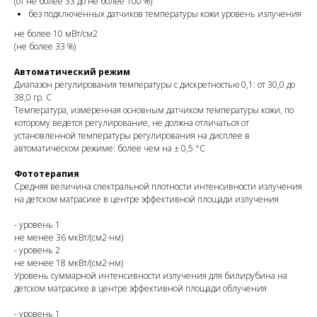
(от не более 33 до не более 100 %)
без подключенных датчиков температуры кожи уровень излучения
не более 10 мВт/см2
(не более 33 %)
Автоматический режим
Диапазон регулирования температуры с дискретностью 0,1: от 30,0 до
38,0 гр. С
Температура, измеренная основным датчиком температуры кожи, по
которому ведется регулирование, не должна отличаться от
установленной температуры регулирования на дисплее в
автоматическом режиме: более чем на ± 0,5 °С
Фототерапия
Средняя величина спектральной плотности интенсивности излучения
на детском матрасике в центре эффективной площади излучения
- уровень 1
не менее 36 мкВт/(см2·нм)
- уровень 2
не менее 18 мкВт/(см2·нм)
Уровень суммарной интенсивности излучения для билирубина на
детском матрасике в центре эффективной площади облучения
- уровень 1