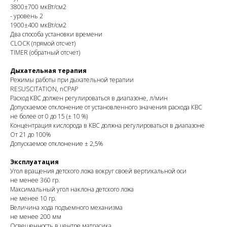
3800±700 мкВт/см2
- уровень 2
1900±400 мкВт/см2
Два способа установки времени
CLOCK (прямой отсчет)
TIMER (обратный отсчет)
Дыхательная терапия
Режимы работы при дыхательной терапии
RESUSCITATION, nCPAP
Расход КВС должен регулироваться в диапазоне, л/мин
Допускаемое отклонение от установленного значения расхода КВС
не более от 0 до 15 (± 10 %)
Концентрация кислорода в КВС должна регулироваться в диапазоне
От 21 до 100%
Допускаемое отклонение ± 2,5%
Эксплуатация
Угол вращения детского ложа вокруг своей вертикальной оси
не менее 360 гр.
Максимальный угол наклона детского ложа
не менее 10 гр.
Величина хода подъемного механизма
не менее 200 мм
Освещенность в центре матрасика