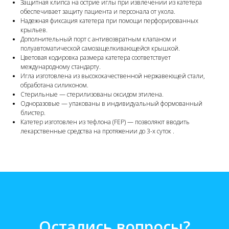
Защитная клипса на острие иглы при извлечении из катетера
обеспечивает защиту пациента и персонала от укола.
Надежная фиксация катетера при помощи перфорированных
крыльев.
Дополнительный порт с антивозвратным клапаном и
полуавтоматической самозащелкивающейся крышкой.
Цветовая кодировка размера катетера соответствует
международному стандарту.
Игла изготовлена из высококачественной нержавеющей стали,
обработана силиконом.
Стерильные — стерилизованы оксидом этилена.
Одноразовые — упакованы в индивидуальный формованный
блистер.
Катетер изготовлен из тефлона (FEP) — позволяют вводить
лекарственные средства на протяжении до 3-х суток .
Остались вопросы?