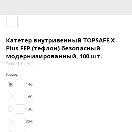
Катетер внутривенный TOPSAFE X
Plus FEP (тефлон) безопасный
модернизированный, 100 шт.
TopMed (ТопМед)
Размер
14G
16G
18G
20G