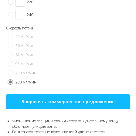
22G
24G
Скорость потока
20 мл/мин
36 мл/мин
61 мл/мин
95 мл/мин
200 мл/мин
280 мл/мин
Запросить коммерческое предложение
Уменьшение толщины стенки катетера к дистальному концу
облегчает пункцию вены.
Рентгеноконтрастные полосы по всей длине катетера.