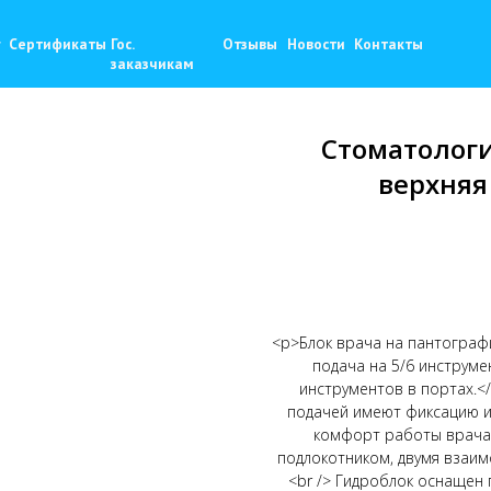
+
фикаты
Гос.
Отзывы
Новости
Контакты
9
zaka
заказчикам
Стоматологи
верхняя
<p>Блок врача на пантограф
подача на 5/6 инструм
инструментов в портах.​<
подачей имеют фиксацию и
комфорт работы врача.
подлокотником, двумя взаим
<br /> Гидроблок оснащен