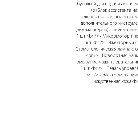
бутылкой для подачи дистилл
<p>Блок ассистента н
слюноотсосом, пылесосом,
дополнительного инструмен
(нижняя подача) с пневматиче
1 шт.<br /> - Микромотор пнев
шт.<br /> - Эжекторный сл
Стоматологическая лампа с се
<br /> - Поворотная чаш
омывание чаши плевательницы
- 1 шт.<br /> - Педаль управл
<br /> - Электромеханиче
искуственная кожа<br