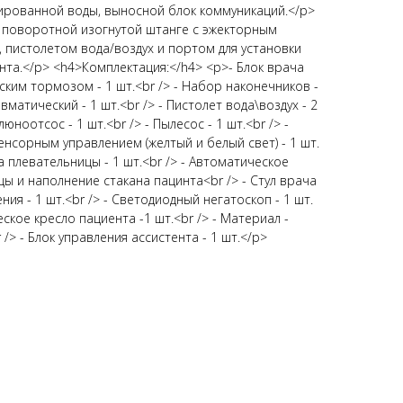
ированной воды, выносной блок коммуникаций.​</p>
а поворотной изогнутой штанге с эжекторным
 пистолетом вода/воздух и портом для установки
та.​</p> <h4>Комплектация:</h4> <p>- Блок врача
ским тормозом - 1 шт.<br /> - Набор наконечников -
матический - 1 шт.<br /> - Пистолет вода\воздух - 2
юноотсос - 1 шт.<br /> - Пылесос - 1 шт.<br /> -
нсорным управлением (желтый и белый свет) - 1 шт.
а плевательницы - 1 шт.<br /> - Автоматическое
 и наполнение стакана пацинта<br /> - Стул врача
ения - 1 шт.<br /> - Светодиодный негатоскоп - 1 шт.
ское кресло пациента -1 шт.<br /> - Материал -
 /> - Блок управления ассистента - 1 шт.</p>