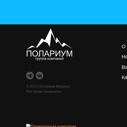
О
Н
В
Ка
© 2023 Полариум Медикал
Все права защищены