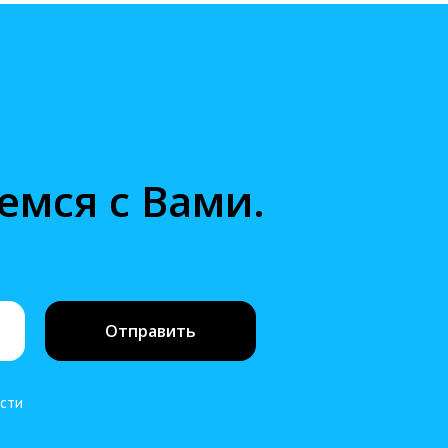
емся с Вами.
Отправить
ости