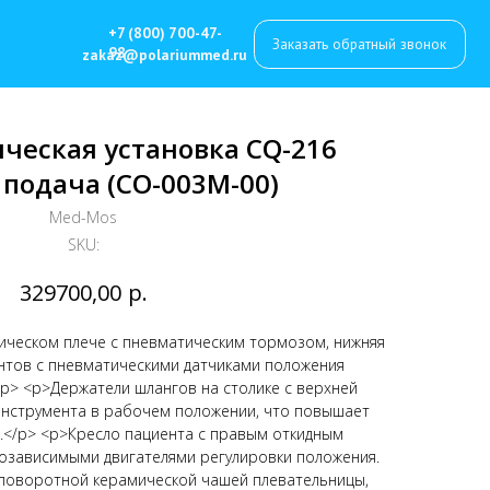
7 (800) 700-47-
Заказать обратный звонок
8
z@polariummed.ru
ческая установка CQ-216
 подача (СО-003М-00)
Med-Mos
SKU:
р.
329700,00
ическом плече с пневматическим тормозом, нижняя
ентов с пневматическими датчиками положения
/p> <p>Держатели шлангов на столике с верхней
нструмента в рабочем положении, что повышает
​</p> <p>Кресло пациента с правым откидным
озависимыми двигателями регулировки положения.​
 поворотной керамической чашей плевательницы,