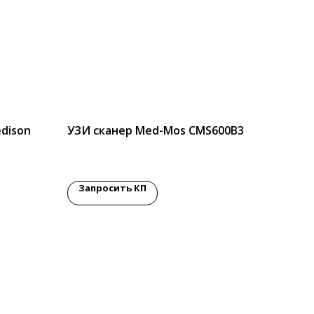
dison
УЗИ сканер Med-Mos CMS600B3
Запросить КП
сокий
_Medis
сследо