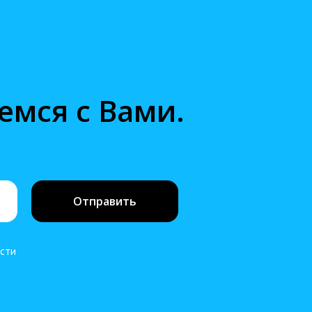
емся с Вами.
Отправить
ости