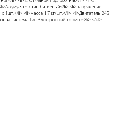
ог</li> <li>2. Откидной подлокотник</li> <li>3.
li>Аккумулятор тип Литиевый</li> <li>напряжение
x 1шт.</li> <li>масса 1.7 кг/шт.</li> <li>Двигатель 24В
мозная система Тип Электронный тормоз</li> </ul>