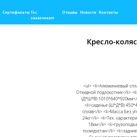
+
фикаты
Гос.
Отзывы
Новости
Контакты
9
zaka
заказчикам
Кресло-коляс
<ul> <li>Алюминиевый сплав
Откидной подлокотник</li> <
(Д*Ш*В) 1010*640*920мм</l
<li>сиденье (Ш*Д*В) 450
сплав</li> <li>Масса Без уп
24кг</li> <li>Тех. характе
18км</li> <li>грузоподъ
полиуретан</li> <li>задни