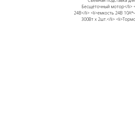
Съемная подставка для н
Бесщёточный мотор</li> <
24В</li> <li>емкость 24В 10А*ч 
300Вт x 2шт.</li> <li>Тор