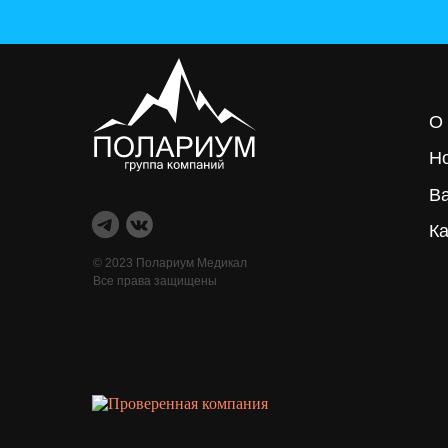
О
Н
В
Ка
© 2023 Полариум Медикал
Все права защищены