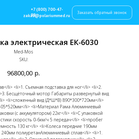
7 (800) 700-47-
Заказать обратный звонок
8
z@polariummed.ru
ка электрическая ЕК-6030
Med-Mos
SKU:
р.
96800,00
</li> <li>1. Съемная подставка для ног</li> <li>2.
li>3. Бесщёточный мотор Габариты развернутый вид
i> <li>сложенный вид (Д*Ш*В) 890*300*720мм</li>
*405*520мм</li> <li>Материал Рама Алюминиевый
аковки (с аккумулятором) 22кг</li> <li>С упаковкой
ристики скорость 0-6км/ч 5 передач</li> <li>пробег
емность 130 кг</li> <li>Колеса передние 190мм
е 240мм полиуретанАлюминиевый сплав</li> <li>1.